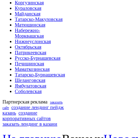
Коргузинская
Кураловская
Майданская
Татарско-Макуловская
Матюшинская
Набережно-
Морквашская
Нижнеуслонская
Октябрьская
Патрикеевская
Русско-Бурнашевская
Печищинская
Маматкозинская
Татарско-Бурнашевская
Шеланговская
Ямбулатовская
Соболевская
Партнерская реклама
заказать
создание лендинг пейдж
сайт
казань
создание
корпоративных сайтов
заказать лендинг в казани