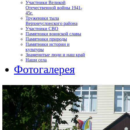
Участники Великой
Отечественной войны 1941-
45г.
Труженики тыла
Верхнеуслонского района
Участники СВО
Памятники воинской славы
Памятники природы
Памятники истории и
культуры
Знаменитые люди и наш край
Наши села
Фотогалерея