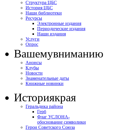
Структура ЦБС
История ЦБС
Наши библиотеки
Ресурсы
Электронные издания
Периодические издания
Наши издания
Услуги
Опрос
Вашему
вниманию
Анонсы
Клубы
Новости
Знаменательные даты
Книжные новинки
История
края
Геральдика района
Герб
Флаг УСЛОНА-
обоснование символики
Герои Советского Союза