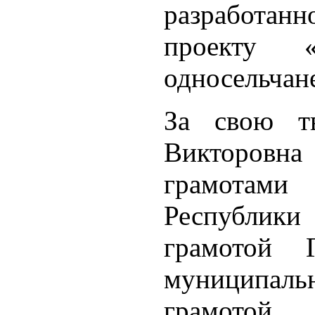
разработан
проекту
односельчан
За свою т
Викторовна
грамотами 
Республик
грамотой Г
муниципаль
грамотой