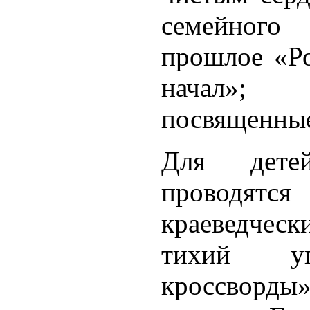
семейного
прошлое «Ро
начал»;
посвященные
Для дете
проводятся
краеведче
тихий уго
кроссворды»