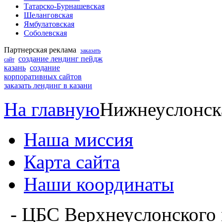
Татарско-Бурнашевская
Шеланговская
Ямбулатовская
Соболевская
Партнерская реклама
заказать
создание лендинг пейдж
сайт
казань
создание
корпоративных сайтов
заказать лендинг в казани
На главную
Нижнеуслонск
Наша миссия
Карта сайта
Наши координаты
- ЦБС Верхнеуслонского 