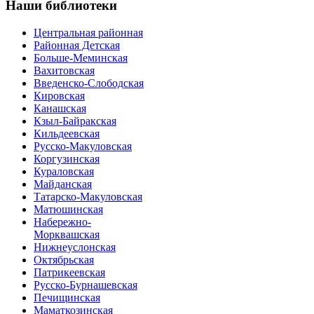
Наши
библиотеки
Центральная районная
Районная Детская
Больше-Меминская
Вахитовская
Введенско-Слободская
Кировская
Канашская
Кзыл-Байракская
Кильдеевская
Русско-Макуловская
Коргузинская
Кураловская
Майданская
Татарско-Макуловская
Матюшинская
Набережно-
Морквашская
Нижнеуслонская
Октябрьская
Патрикеевская
Русско-Бурнашевская
Печищинская
Маматкозинская