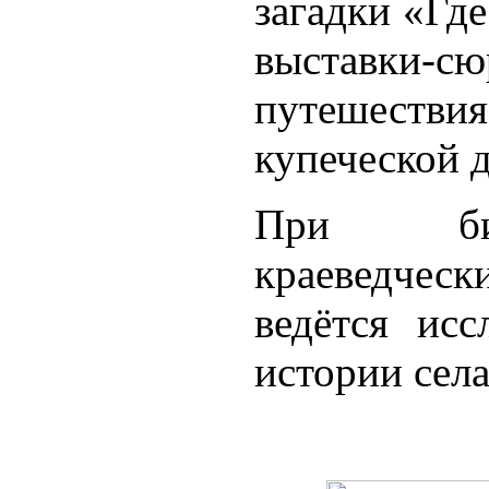
загадки «Где
выставк
путешеств
купеческой 
При биб
краеведче
ведётся исс
истории села