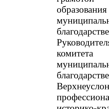
образован
муницип
благода
Руководит
комитета
муницип
благодарств
Верхнеусл
професси
историко-кр