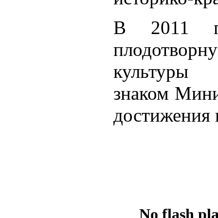
В 2011 г
плодотвор
культуры 
знаком Мини
достижения в
No flash pl