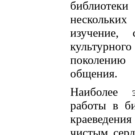
библиотек
нескольки
изучение, 
культурного
поколени
общения.
Наиболее 
работы в би
краеведения
чистым серд