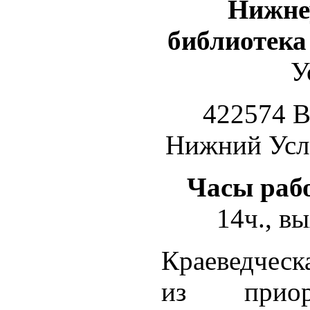
Нижне
библиотек
У
422574 В
Нижний Усло
Часы раб
14ч., в
Краеведческ
из приор